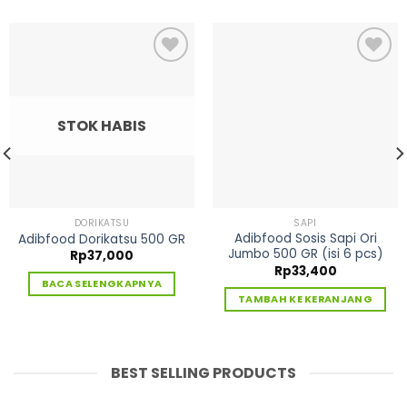
Tambah
Tambah
ke
ke
STOK HABIS
Wishlist
Wishlist
DORIKATSU
SAPI
Adibfood Sosis Sapi Ori
Adibfood Dorikatsu 500 GR
Jumbo 500 GR (isi 6 pcs)
Rp
37,000
Rp
33,400
BACA SELENGKAPNYA
TAMBAH KE KERANJANG
BEST SELLING PRODUCTS