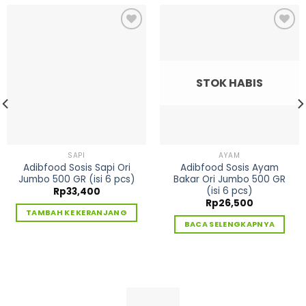
Tambah
Tambah
ke
ke
Wishlist
Wishlist
STOK HABIS
SAPI
AYAM
Adibfood Sosis Sapi Ori
Adibfood Sosis Ayam
Jumbo 500 GR (isi 6 pcs)
Bakar Ori Jumbo 500 GR
(isi 6 pcs)
Rp
33,400
Rp
26,500
TAMBAH KE KERANJANG
BACA SELENGKAPNYA