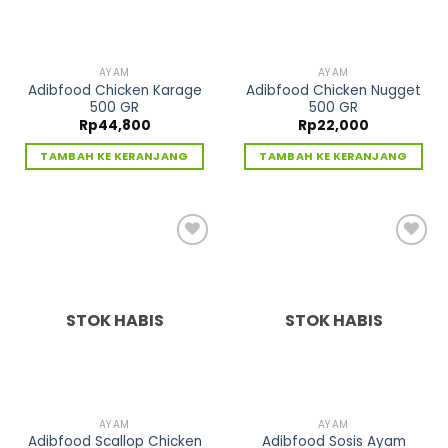
AYAM
AYAM
Adibfood Chicken Karage
Adibfood Chicken Nugget
500 GR
500 GR
Rp
44,800
Rp
22,000
TAMBAH KE KERANJANG
TAMBAH KE KERANJANG
Tambah
Tambah
ke
ke
Wishlist
Wishlist
STOK HABIS
STOK HABIS
AYAM
AYAM
Adibfood Scallop Chicken
Adibfood Sosis Ayam