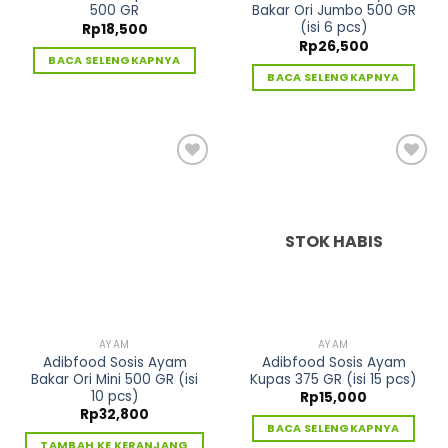
500 GR
Bakar Ori Jumbo 500 GR
(isi 6 pcs)
Rp
18,500
Rp
26,500
BACA SELENGKAPNYA
BACA SELENGKAPNYA
Tambah
Tambah
ke
ke
Wishlist
Wishlist
STOK HABIS
AYAM
AYAM
Adibfood Sosis Ayam
Adibfood Sosis Ayam
Bakar Ori Mini 500 GR (isi
Kupas 375 GR (isi 15 pcs)
10 pcs)
Rp
15,000
Rp
32,800
BACA SELENGKAPNYA
TAMBAH KE KERANJANG